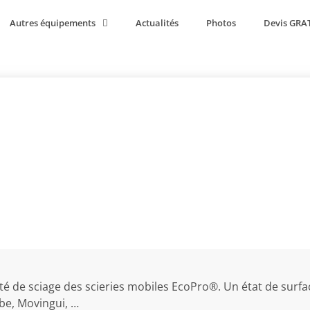
Autres équipements
Actualités
Photos
Devis GRA
de sciage exceptionnelle
ité de sciage des scieries mobiles EcoPro®. Un état de surf
obe, Movingui, …