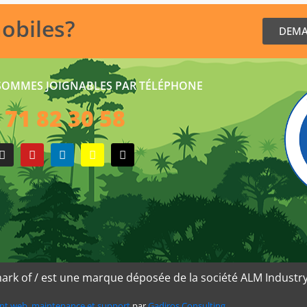
mobiles?
DEMA
SOMMES JOIGNABLES PAR TÉLÉPHONE
 71 82 30 58
ark of / est une marque déposée de la société ALM Industry
nt web
,
maintenance et support
par
Gadiros Consulting