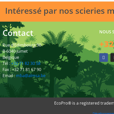
Intéressé par nos scieries 
Contact
NOUS 
+32
Rue d’Edimbourg 90
B-6040 Jumet
Belgique
Tél :
+32 71 82 30 58
Fax : +32 71 81 67 90
Email :
mba@almsa.be
EcoPro® is a registered tradem
Développeme