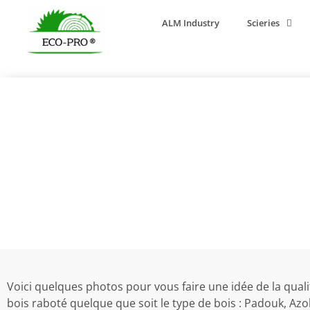
ALM Industry
Scieries
Une qualité 
Voici quelques photos pour vous faire une idée de la qual
bois raboté quelque que soit le type de bois : Padouk, Az